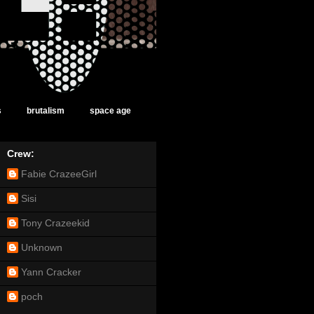
s
brutalism
space age
Crew:
Fabie CrazeeGirl
Sisi
Tony Crazeekid
Unknown
Yann Cracker
poch