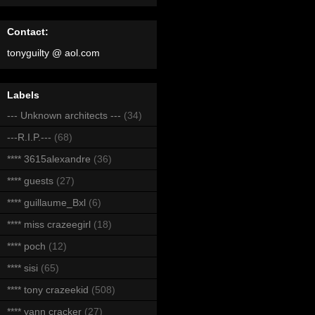
Contact:
tonyguilty @ aol.com
Labels
--- Unknown architects ---
(34)
---R.I.P.---
(68)
**** 3615alexandre
(36)
**** guests
(27)
**** guillaume_Bxl
(6)
**** miss crazeegirl
(18)
**** poch
(12)
**** sisi
(65)
**** tony crazeekid
(508)
**** yann cracker
(27)