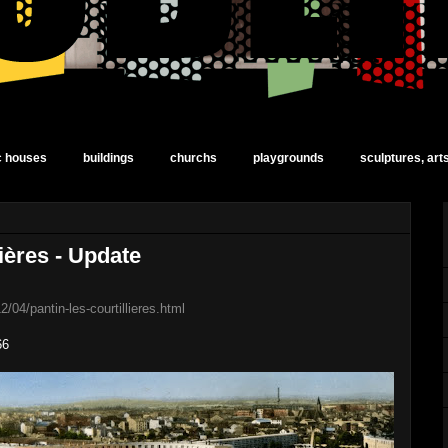
ic houses
buildings
churchs
playgrounds
sculptures, art
lières - Update
2/04/pantin-les-courtillieres.html
66