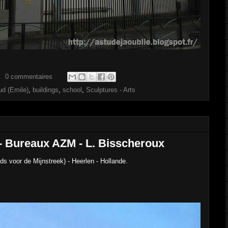
0 commentaires
ud (Emile)
,
buildings
,
school
,
Sculptures - Arts
- Bureaux AZM - L. Bisscheroux
 voor de Mijnstreek) - Heerlen - Hollande.