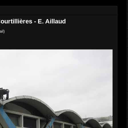
urtillières - E. Aillaud
il)